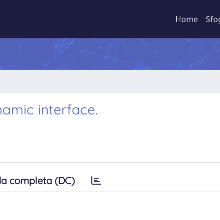
Home
Sfo
amic interface.
a completa (DC)