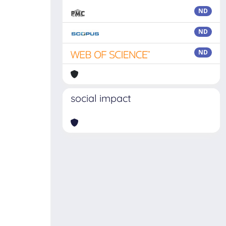
ND
ND
ND
social impact