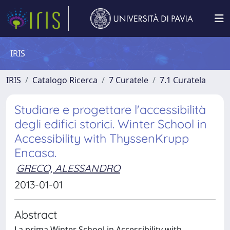
IRIS
IRIS
Catalogo Ricerca
7 Curatele
7.1 Curatela
Studiare e progettare l'accessibilità
degli edifici storici. Winter School in
Accessibility with ThyssenKrupp
Encasa.
GRECO, ALESSANDRO
2013-01-01
Abstract
La prima Winter School in Accessibility with