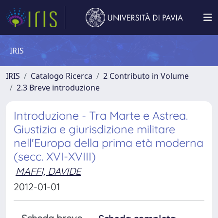
IRIS
IRIS
Catalogo Ricerca
2 Contributo in Volume
2.3 Breve introduzione
Introduzione - Tra Marte e Astrea.
Giustizia e giurisdizione militare
nell'Europa della prima età moderna
(secc. XVI-XVIII)
MAFFI, DAVIDE
2012-01-01