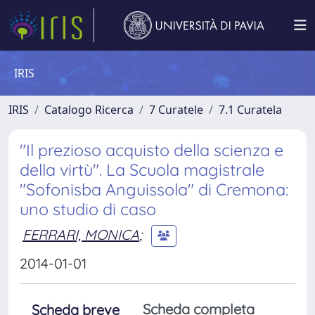
IRIS
IRIS
Catalogo Ricerca
7 Curatele
7.1 Curatela
"Il prezioso acquisto della scienza e
della virtù". La Scuola magistrale
"Sofonisba Anguissola" di Cremona:
uno studio di caso
FERRARI, MONICA
;
2014-01-01
Scheda completa
Scheda breve