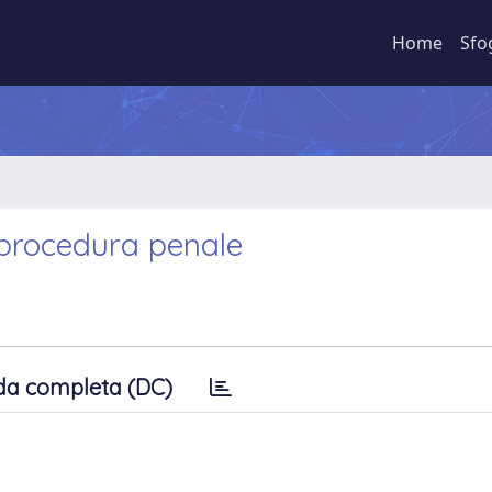
Home
Sfo
 procedura penale
da completa (DC)