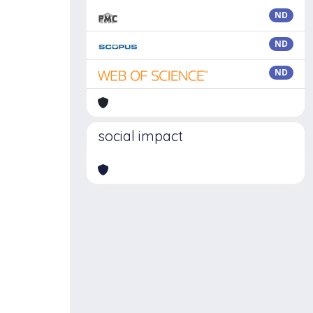
ND
ND
ND
social impact