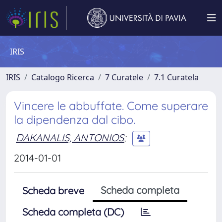
IRIS
IRIS
Catalogo Ricerca
7 Curatele
7.1 Curatela
Vincere le abbuffate. Come superare
la dipendenza dal cibo.
DAKANALIS, ANTONIOS
;
2014-01-01
Scheda completa
Scheda breve
Scheda completa (DC)