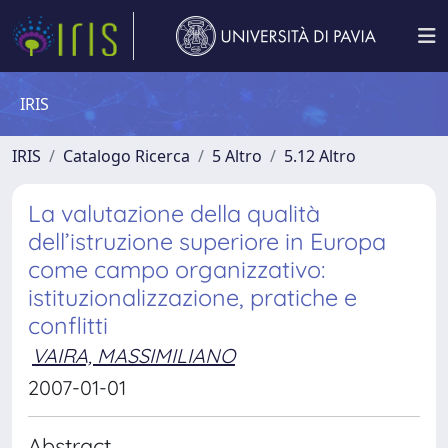
IRIS
IRIS
Catalogo Ricerca
5 Altro
5.12 Altro
La valutazione della qualità
dell’istruzione superiore in Europa
come campo organizzativo:
istituzionalizzazione, pratiche e
conflitti
VAIRA, MASSIMILIANO
2007-01-01
Abstract