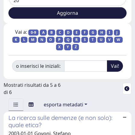
Vai a:
0-9
A
B
C
D
E
F
G
H
I
J
K
L
M
N
O
P
Q
R
S
T
U
V
W
X
Y
Z
o inserisci le iniziali:
Mostrati risultati da 5 a 6
di 6
esporta metadati
La ricerca sulle demenze (e non solo):
quale etica?
2003-01-01 Govoni, Stefano