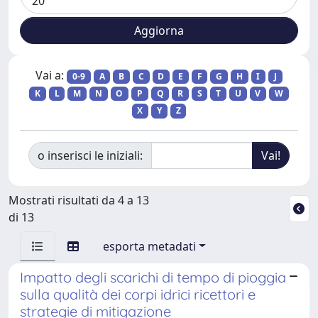
Vai a:
0-9
A
B
C
D
E
F
G
H
I
J
K
L
M
N
O
P
Q
R
S
T
U
V
W
X
Y
Z
o inserisci le iniziali:
Mostrati risultati da 4 a 13
di 13
esporta metadati
Impatto degli scarichi di tempo di pioggia
sulla qualità dei corpi idrici ricettori e
strategie di mitigazione