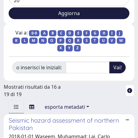
Vai a:
0-9
A
B
C
D
E
F
G
H
I
J
K
L
M
N
O
P
Q
R
S
T
U
V
W
X
Y
Z
o inserisci le iniziali:
Mostrati risultati da 16 a
19 di 19
esporta metadati
Seismic hazard assessment of northern
Pakistan
2018-01-01 Waseem, Muhammad; Lai, Carlo