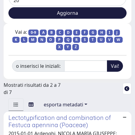
Vai a:
0-9
A
B
C
D
E
F
G
H
I
J
K
L
M
N
O
P
Q
R
S
T
U
V
W
X
Y
Z
o inserisci le iniziali:
Mostrati risultati da 2 a 7
di 7
esporta metadati
Lectotypification and combination of
Festuca apennina (Poaceae)
2015-01-01 Ardenghi, NICOLA MARIA GIUSEPPE;