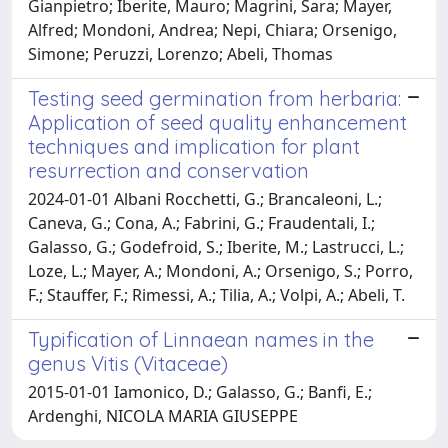
Gianpietro; Iberite, Mauro; Magrini, Sara; Mayer,
Alfred; Mondoni, Andrea; Nepi, Chiara; Orsenigo,
Simone; Peruzzi, Lorenzo; Abeli, Thomas
Testing seed germination from herbaria:
Application of seed quality enhancement
techniques and implication for plant
resurrection and conservation
2024-01-01 Albani Rocchetti, G.; Brancaleoni, L.;
Caneva, G.; Cona, A.; Fabrini, G.; Fraudentali, I.;
Galasso, G.; Godefroid, S.; Iberite, M.; Lastrucci, L.;
Loze, L.; Mayer, A.; Mondoni, A.; Orsenigo, S.; Porro,
F.; Stauffer, F.; Rimessi, A.; Tilia, A.; Volpi, A.; Abeli, T.
Typification of Linnaean names in the
genus Vitis (Vitaceae)
2015-01-01 Iamonico, D.; Galasso, G.; Banfi, E.;
Ardenghi, NICOLA MARIA GIUSEPPE