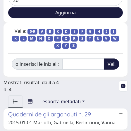
Vai a:
0-9
A
B
C
D
E
F
G
H
I
J
K
L
M
N
O
P
Q
R
S
T
U
V
W
X
Y
Z
o inserisci le iniziali:
Mostrati risultati da 4 a 4
di 4
esporta metadati
Quaderni de gli argonauti n. 29
2015-01-01 Mariotti, Gabriella; Berlincioni, Vanna