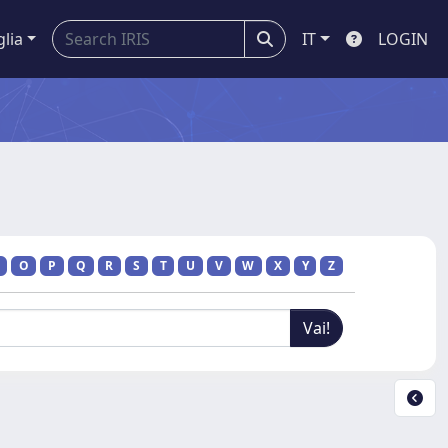
glia
IT
LOGIN
O
P
Q
R
S
T
U
V
W
X
Y
Z