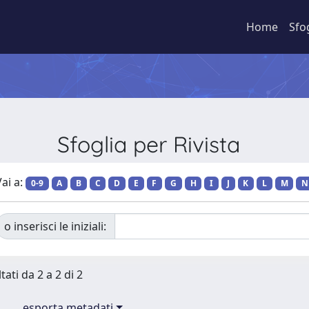
Home
Sfo
Sfoglia per Rivista
ai a:
0-9
A
B
C
D
E
F
G
H
I
J
K
L
M
N
o inserisci le iniziali:
tati da 2 a 2 di 2
esporta metadati