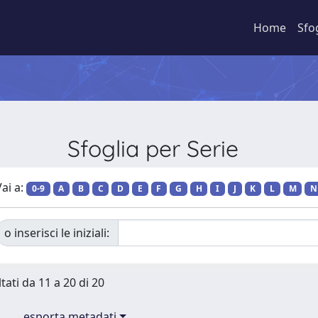
Home
Sfo
Sfoglia per Serie
ai a:
0-9
A
B
C
D
E
F
G
H
I
J
K
L
M
N
o inserisci le iniziali:
tati da 11 a 20 di 20
esporta metadati