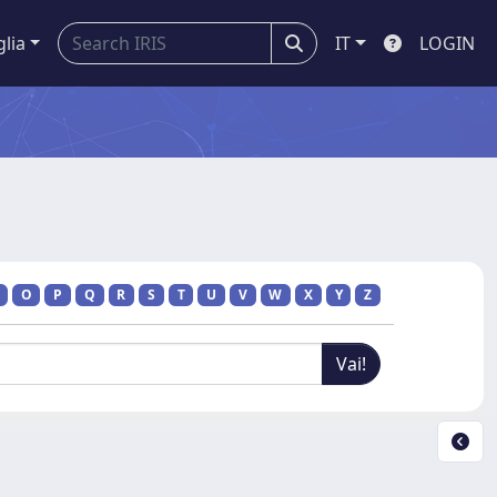
glia
IT
LOGIN
O
P
Q
R
S
T
U
V
W
X
Y
Z