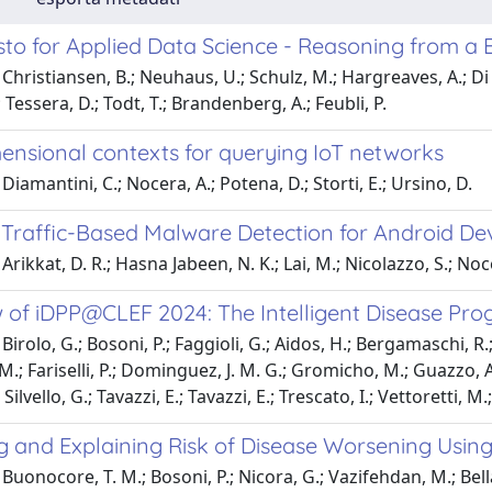
sto for Applied Data Science - Reasoning from a 
hristiansen, B.; Neuhaus, U.; Schulz, M.; Hargreaves, A.; Di Mar
 Tessera, D.; Todt, T.; Brandenberg, A.; Feubli, P.
mensional contexts for querying IoT networks
Diamantini, C.; Nocera, A.; Potena, D.; Storti, E.; Ursino, D.
Traffic-Based Malware Detection for Android De
Arikkat, D. R.; Hasna Jabeen, N. K.; Lai, M.; Nicolazzo, S.; Noc
 of iDPP@CLEF 2024: The Intelligent Disease Prog
irolo, G.; Bosoni, P.; Faggioli, G.; Aidos, H.; Bergamaschi, R.; C
M.; Fariselli, P.; Dominguez, J. M. G.; Gromicho, M.; Guazzo, A
 Silvello, G.; Tavazzi, E.; Tavazzi, E.; Trescato, I.; Vettoretti, M.
g and Explaining Risk of Disease Worsening Using
uonocore, T. M.; Bosoni, P.; Nicora, G.; Vazifehdan, M.; Bellazz