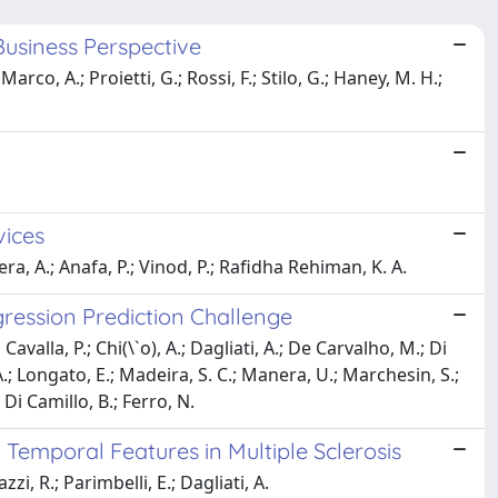
Business Perspective
co, A.; Proietti, G.; Rossi, F.; Stilo, G.; Haney, M. H.;
vices
era, A.; Anafa, P.; Vinod, P.; Rafidha Rehiman, K. A.
ression Prediction Challenge
avalla, P.; Chi(\`o), A.; Dagliati, A.; De Carvalho, M.; Di
.; Longato, E.; Madeira, S. C.; Manera, U.; Marchesin, S.;
; Di Camillo, B.; Ferro, N.
 Temporal Features in Multiple Sclerosis
i, R.; Parimbelli, E.; Dagliati, A.