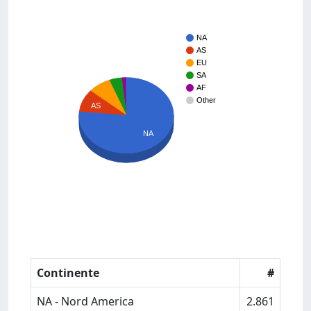
NA
AS
EU
SA
AF
Other
AS
NA
Continente
#
NA - Nord America
2.861