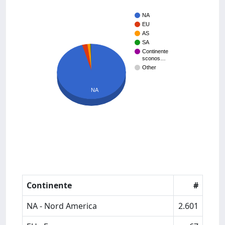
NA
EU
AS
SA
Continente
sconos…
Other
NA
Continente
#
NA - Nord America
2.601