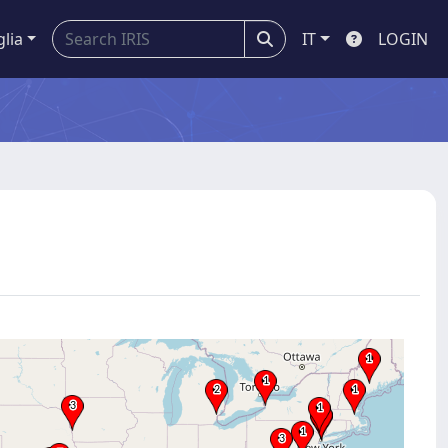
glia
IT
LOGIN