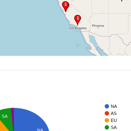
NA
AS
SA
EU
SA
NA