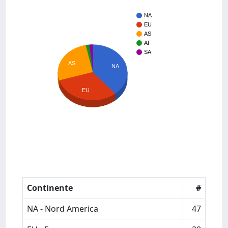
NA
EU
AS
AF
SA
AS
NA
EU
Continente
#
NA - Nord America
47