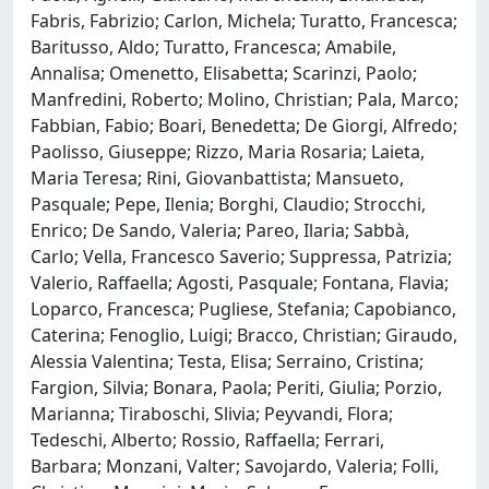
Fabris, Fabrizio; Carlon, Michela; Turatto, Francesca;
Baritusso, Aldo; Turatto, Francesca; Amabile,
Annalisa; Omenetto, Elisabetta; Scarinzi, Paolo;
Manfredini, Roberto; Molino, Christian; Pala, Marco;
Fabbian, Fabio; Boari, Benedetta; De Giorgi, Alfredo;
Paolisso, Giuseppe; Rizzo, Maria Rosaria; Laieta,
Maria Teresa; Rini, Giovanbattista; Mansueto,
Pasquale; Pepe, Ilenia; Borghi, Claudio; Strocchi,
Enrico; De Sando, Valeria; Pareo, Ilaria; Sabbà,
Carlo; Vella, Francesco Saverio; Suppressa, Patrizia;
Valerio, Raffaella; Agosti, Pasquale; Fontana, Flavia;
Loparco, Francesca; Pugliese, Stefania; Capobianco,
Caterina; Fenoglio, Luigi; Bracco, Christian; Giraudo,
Alessia Valentina; Testa, Elisa; Serraino, Cristina;
Fargion, Silvia; Bonara, Paola; Periti, Giulia; Porzio,
Marianna; Tiraboschi, Slivia; Peyvandi, Flora;
Tedeschi, Alberto; Rossio, Raffaella; Ferrari,
Barbara; Monzani, Valter; Savojardo, Valeria; Folli,