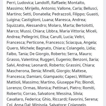
Perri, Ludovica; Landolfi, Raffaele; Montalto,
Massimo; Mirijello, Antonio; Vallone, Carla; Bellusci,
Martino; Setti, Donatella; Pedrazzoli, Filippo; Guasti,
Luigina; Castiglioni, Luana; Maresca, Andrea;
Squizzato, Alessandro; Molaro, Marta; Bertolotti,
Marco; Mussi, Chiara; Libbra, Maria Vittoria; Miceli,
Andrea; Pellegrini, Elisa; Carulli, Lucia; Veltri,
Francesca; Perticone, Francesco; Sciacqua, Angela;
Quero, Michele; Bagnato, Chiara; Colangelo, Lidia;
Falbo, Tania; De Giorgio, Roberto; Serra, Mauro;
Grasso, Valentina; Ruggeri, Eugenio; Benzoni, Ilaria;
Salvi, Andrea; Leonardi, Roberto; Grassini, Chiara;
Mascherona, Ilenia; Minelli, Giorgio; Maltese,
Francesca; Damiani, Giampaolo; Capeci, William;
Mattioli, Massimo; Martino, Giuseppe Pio; Biondi,
Lorenzo; Ormas, Monica; Pettinari, Pietro; Romiti,
Roberto; Corrao, Salvatore; Messina, Silvia;
Cavallaro, Federica; Ghio, Riccardi; Favorini, Serena;
Col, Anna Dal; Minisola, Salvatore; Colangelo,