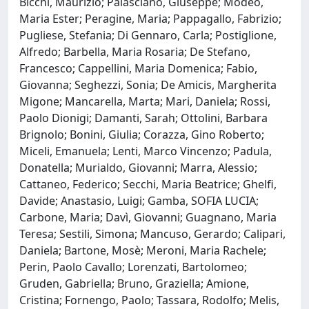
Bicchi, Maurizio; Palasciano, Giuseppe; Modeo,
Maria Ester; Peragine, Maria; Pappagallo, Fabrizio;
Pugliese, Stefania; Di Gennaro, Carla; Postiglione,
Alfredo; Barbella, Maria Rosaria; De Stefano,
Francesco; Cappellini, Maria Domenica; Fabio,
Giovanna; Seghezzi, Sonia; De Amicis, Margherita
Migone; Mancarella, Marta; Mari, Daniela; Rossi,
Paolo Dionigi; Damanti, Sarah; Ottolini, Barbara
Brignolo; Bonini, Giulia; Corazza, Gino Roberto;
Miceli, Emanuela; Lenti, Marco Vincenzo; Padula,
Donatella; Murialdo, Giovanni; Marra, Alessio;
Cattaneo, Federico; Secchi, Maria Beatrice; Ghelfi,
Davide; Anastasio, Luigi; Gamba, SOFIA LUCIA;
Carbone, Maria; Davì, Giovanni; Guagnano, Maria
Teresa; Sestili, Simona; Mancuso, Gerardo; Calipari,
Daniela; Bartone, Mosè; Meroni, Maria Rachele;
Perin, Paolo Cavallo; Lorenzati, Bartolomeo;
Gruden, Gabriella; Bruno, Graziella; Amione,
Cristina; Fornengo, Paolo; Tassara, Rodolfo; Melis,