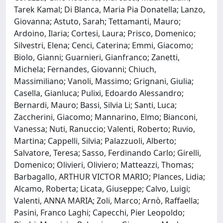
Tarek Kamal; Di Blanca, Maria Pia Donatella; Lanzo,
Giovanna; Astuto, Sarah; Tettamanti, Mauro;
Ardoino, Ilaria; Cortesi, Laura; Prisco, Domenico;
Silvestri, Elena; Cenci, Caterina; Emmi, Giacomo;
Biolo, Gianni; Guarnieri, Gianfranco; Zanetti,
Michela; Fernandes, Giovanni; Chiuch,
Massimiliano; Vanoli, Massimo; Grignani, Giulia;
Casella, Gianluca; Pulixi, Edoardo Alessandro;
Bernardi, Mauro; Bassi, Silvia Li; Santi, Luca;
Zaccherini, Giacomo; Mannarino, Elmo; Bianconi,
Vanessa; Nuti, Ranuccio; Valenti, Roberto; Ruvio,
Martina; Cappelli, Silvia; Palazzuoli, Alberto;
Salvatore, Teresa; Sasso, Ferdinando Carlo; Girelli,
Domenico; Olivieri, Oliviero; Matteazzi, Thomas;
Barbagallo, ARTHUR VICTOR MARIO; Plances, Lidia;
Alcamo, Roberta; Licata, Giuseppe; Calvo, Luigi;
Valenti, ANNA MARIA; Zoli, Marco; Arnò, Raffaella;
Pasini, Franco Laghi; Capecchi, Pier Leopoldo;