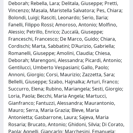
Deborah; Rebella, Lara; Delitala, Giuseppe; Pretti,
Vincenzo; Masala, Maristella Salvatora; Pes, Chiara;
Bolondi, Luigi; Rasciti, Leonardo; Serio, Ilaria;
Fanelli, Filippo Rossi; Amoroso, Antonio; Molfino,
Alessio; Petrillo, Enrico; Zuccalà, Giuseppe;
Franceschi, Francesco; De Marco, Guido; Chiara,
Cordischi; Marta, Sabbatini; D’Aurizio, Gabriella;
Romanelli, Giuseppe; Amolini, Claudia; Chiesa,
Deborah; Marengoni, Alessandra; Picardi, Antonio;
Gentilucci, Umberto Vespasiani; Gallo, Paolo;
Annoni, Giorgio; Corsi, Maurizio; Zazzetta, Sara;
Bellelli, Giuseppe; Szabo, Hajnalka; Arturi, Franco;
Succurro, Elena; Rubino, Mariangela; Sesti, Giorgio;
Loria, Paola; Becchi, Maria Angela; Martucci,
Gianfranco; Fantuzzi, Alessandra; Maurantonio,
Mauro; Serra, Maria Grazia; Bleve, Maria
Antonietta; Gasbarrone, Laura; Sajeva, Maria
Rosaria; Brucato, Antonio; Ghidoni, Silvia; Di Corato,
Paola; Agnelli, Giancarlo; Marchesini, Emanuela;