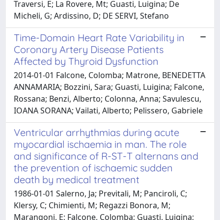
Traversi, E; La Rovere, Mt; Guasti, Luigina; De
Micheli, G; Ardissino, D; DE SERVI, Stefano
Time-Domain Heart Rate Variability in
Coronary Artery Disease Patients
Affected by Thyroid Dysfunction
2014-01-01 Falcone, Colomba; Matrone, BENEDETTA
ANNAMARIA; Bozzini, Sara; Guasti, Luigina; Falcone,
Rossana; Benzi, Alberto; Colonna, Anna; Savulescu,
IOANA SORANA; Vailati, Alberto; Pelissero, Gabriele
Ventricular arrhythmias during acute
myocardial ischaemia in man. The role
and significance of R-ST-T alternans and
the prevention of ischaemic sudden
death by medical treatment
1986-01-01 Salerno, Ja; Previtali, M; Panciroli, C;
Klersy, C; Chimienti, M; Regazzi Bonora, M;
Marangoni, E; Falcone, Colomba; Guasti, Luigina;