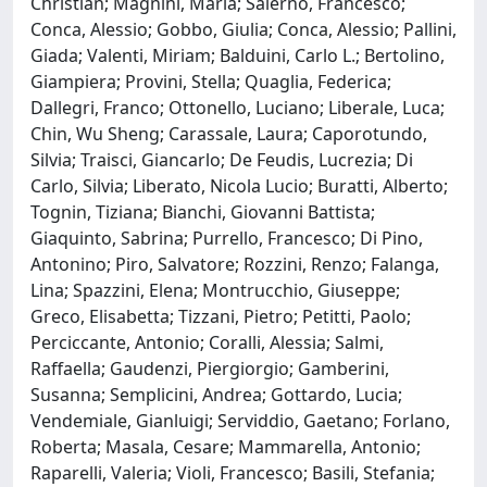
Christian; Magnini, Maria; Salerno, Francesco;
Conca, Alessio; Gobbo, Giulia; Conca, Alessio; Pallini,
Giada; Valenti, Miriam; Balduini, Carlo L.; Bertolino,
Giampiera; Provini, Stella; Quaglia, Federica;
Dallegri, Franco; Ottonello, Luciano; Liberale, Luca;
Chin, Wu Sheng; Carassale, Laura; Caporotundo,
Silvia; Traisci, Giancarlo; De Feudis, Lucrezia; Di
Carlo, Silvia; Liberato, Nicola Lucio; Buratti, Alberto;
Tognin, Tiziana; Bianchi, Giovanni Battista;
Giaquinto, Sabrina; Purrello, Francesco; Di Pino,
Antonino; Piro, Salvatore; Rozzini, Renzo; Falanga,
Lina; Spazzini, Elena; Montrucchio, Giuseppe;
Greco, Elisabetta; Tizzani, Pietro; Petitti, Paolo;
Perciccante, Antonio; Coralli, Alessia; Salmi,
Raffaella; Gaudenzi, Piergiorgio; Gamberini,
Susanna; Semplicini, Andrea; Gottardo, Lucia;
Vendemiale, Gianluigi; Serviddio, Gaetano; Forlano,
Roberta; Masala, Cesare; Mammarella, Antonio;
Raparelli, Valeria; Violi, Francesco; Basili, Stefania;