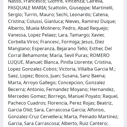
Nasso, Francesco; Gioffrè, Vincenza; Cairella,
PASQUALE MARIA; Scattolin, Giuseppe; Martinelli,
Sergio; Turrin, Mauro; Sechi, Leonardo; Catena,
Cristina; Colussi, Gianluca; Nieves, Ramirez Duque;
Alberto, Muela Molinero; Pedro, Abad Requejo;
Vanessa, Lopez Pelaez; Lara, Tamargo; Xavier,
Corbella Viros; Francesc, Formiga; Jesus, Diez
Manglano; Esperanza, Bejarano Tello; Esther, Del
Corral Behamonte; Maria, Sevil Puras; ROMERO
LUQUE, Manuel; Blanca, Pinilla Llorente; Cristina,
Lopez Gonzalez-Cobos; Victoria, Villalba Garcia M.;
Saez, Lopez; Bosco, Juan; Susana, Sanz Baena;
Marta, Arroyo Gallego; Concepcion, Gonzalez
Becerra; Antonio, Fernandez Moyano; Hernandez,
Mercedes Gomez; Borrego, Manuel Poyato; Raquel,
Pacheco Cuadros; Florencia, Perez Rojas; Beatriz,
Garcia Olid; Sara, Carrascosa Garcia; Alfonso,
Gonzalez-Cruz Cervellera; Marta, Peinado Martinez;
Garcia, Sara Carrascosa; Alberto, Ruiz Cantero;