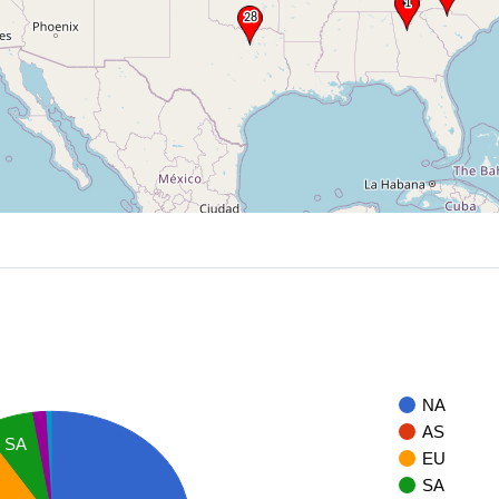
NA
AS
SA
EU
SA