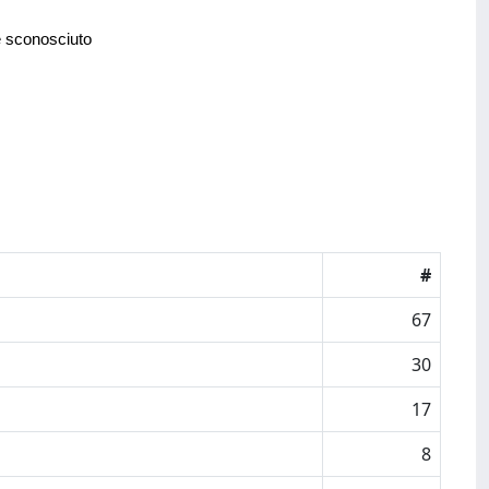
e sconosciuto
#
67
30
17
8