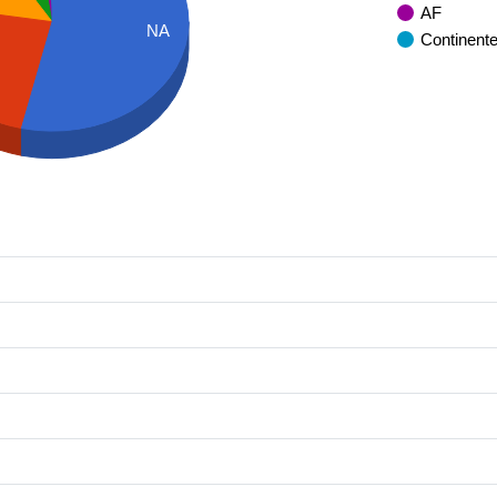
AF
NA
Continent