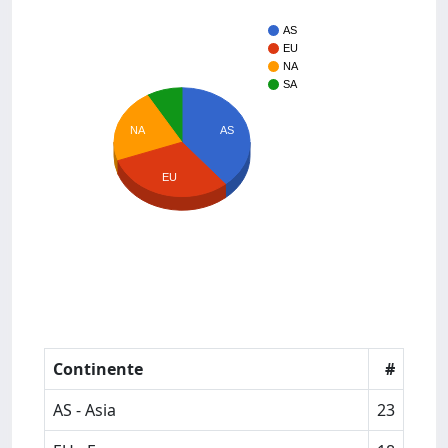
AS
EU
NA
SA
AS
NA
EU
Continente
#
AS - Asia
23