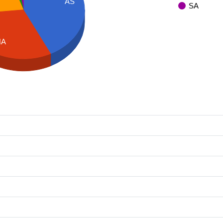
AS
SA
NA