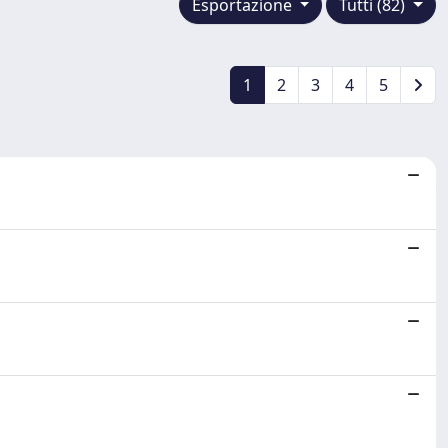
Esportazione
Tutti (82)
1
2
3
4
5