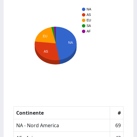
NA
AS
EU
SA
AF
EU
NA
AS
Continente
#
NA - Nord America
69