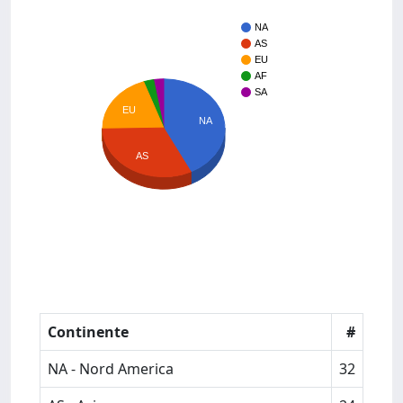
NA
AS
EU
AF
SA
EU
NA
AS
Continente
#
NA - Nord America
32