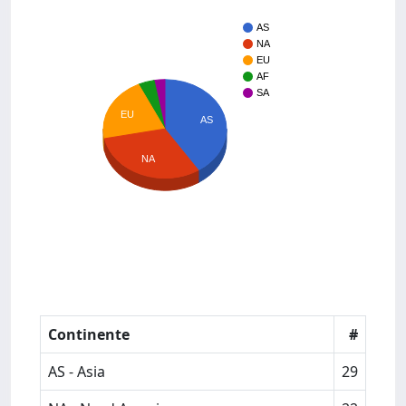
AS
NA
EU
AF
SA
EU
AS
NA
Continente
#
AS - Asia
29