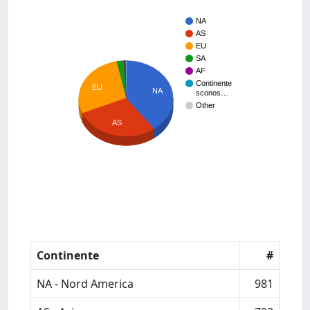
NA
AS
EU
SA
AF
Continente
EU
NA
sconos…
Other
AS
Continente
#
NA - Nord America
981