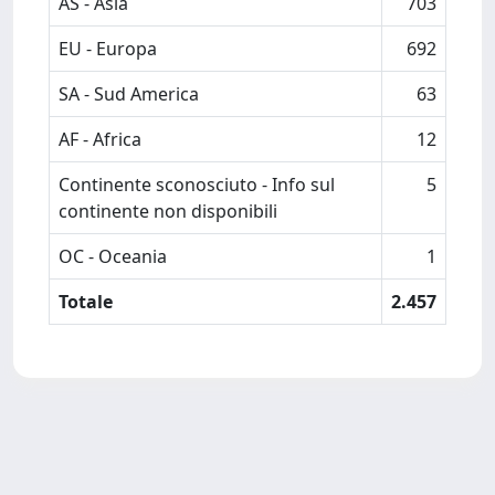
AS - Asia
703
EU - Europa
692
SA - Sud America
63
AF - Africa
12
Continente sconosciuto - Info sul
5
continente non disponibili
OC - Oceania
1
Totale
2.457
Powered by
IRIS
-
about IRIS
-