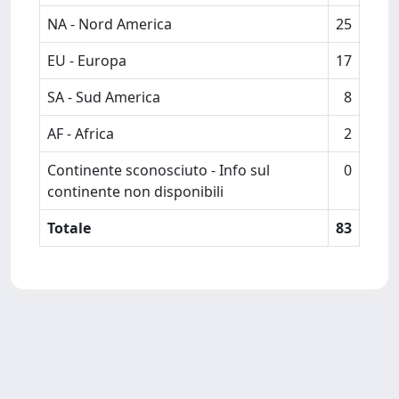
NA - Nord America
25
EU - Europa
17
SA - Sud America
8
AF - Africa
2
Continente sconosciuto - Info sul
0
continente non disponibili
Totale
83
Powered by
IRIS
-
about IRIS
-
Utilizzo dei cookie
Copyright © 2026