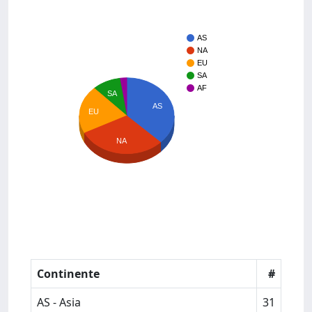
AS
NA
EU
SA
AF
SA
AS
EU
NA
Continente
#
AS - Asia
31