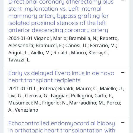
Directional coronary atherectomy plus
stent implantation vs. Left internal
mammary artery bypass grafting for
isolated proximal stenosis of the left
anterior descending coronary artery
2004-01-01 Vigano', Mario; Brambilla, N.; Repetto,
Alessandra; Bramucci, E.; Canosi, U.; Ferrario, M.;
Angoli, L.; Aiello, M.; Rinaldi, Mauro; Klersy, C.;
Tavazzi, L.
Early vs delayed Everolimus in de novo
heart transplant recipients
2011-01-01 L., Potena; Rinaldi, Mauro; C., Maiello; U.,
Livi; G., Gerosa; G., Faggian; Pellegrini, Carlo; F.,
Musumeci; M., Frigerio; N., Marraudino; M., Porcu;
A., Veneziano
Echocontrolled endomyocardial biopsy
in orthotopic heart transplantation with