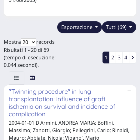
Esportazione
Tutti (69)
Mostra
records
Risultati 1 - 20 di 69
(tempo di esecuzione:
1
2
3
4
0.044 secondi).
"Twinning procedure" in lung
transplantation: influence of graft
ischemia on survival and incidence of
complication
2004-01-01 D'Armini, ANDREA MARIA; Boffini,
Massimo; Zanotti, Giorgio; Pellegrini, Carlo; Rinaldi,
Mauro; Abbiate, Nicola; Vigano', Mario