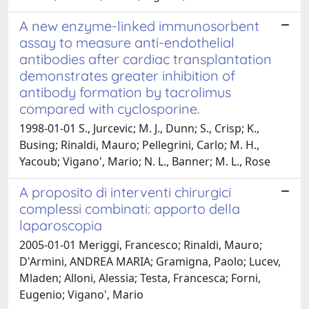
A new enzyme-linked immunosorbent
assay to measure anti-endothelial
antibodies after cardiac transplantation
demonstrates greater inhibition of
antibody formation by tacrolimus
compared with cyclosporine.
1998-01-01 S., Jurcevic; M. J., Dunn; S., Crisp; K.,
Busing; Rinaldi, Mauro; Pellegrini, Carlo; M. H.,
Yacoub; Vigano', Mario; N. L., Banner; M. L., Rose
A proposito di interventi chirurgici
complessi combinati: apporto della
laparoscopia
2005-01-01 Meriggi, Francesco; Rinaldi, Mauro;
D'Armini, ANDREA MARIA; Gramigna, Paolo; Lucev,
Mladen; Alloni, Alessia; Testa, Francesca; Forni,
Eugenio; Vigano', Mario