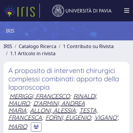
IRIS
IRIS
Catalogo Ricerca
1 Contributo su Rivista
1.1 Articolo in rivista
A proposito di interventi chirurgici
complessi combinati: apporto della
laparoscopia
MERIGGI, FRANCESCO
;
RINALDI,
MAURO
;
D'ARMINI, ANDREA
MARIA
;
ALLONI, ALESSIA
;
TESTA,
FRANCESCA
;
FORNI, EUGENIO
;
VIGANO',
MARIO