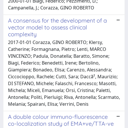
2000-01-01 Biagi, Federico; Pezzimenti, D.;
Campanella, J.; Corazza, GINO ROBERTO
A consensus for the development of a
vector model to assess clinical
complexity
2017-01-01 Corazza, GINO ROBERTO; Klersy,
Catherine; Formagnana, Pietro; Lenti, MARCO
VINCENZO; Padula, Donatella; Baratto, Simone;
Biagi, Federico; Benedetti, Irene; Bertolino,
Giampiera; Bonadeo, Elisa; Carenzo, Alessandra;
Ciccocioppo, Rachele; Cutti, Sara; Daccã², Maurizio;
DI STEFANO, Michele; Falaschi, Francesco; Masotti,
Michela; Miceli, Emanuela; Orsi, Cristina; Paletti,
Antonella; Politi, Pierluigi; Riva, Antonella; Scarmato,
Melania; Spairani, Elisa; Verrini, Denis
A double colour immuno-fluorescence
co-localization study of EMA+ve/TTA-ve