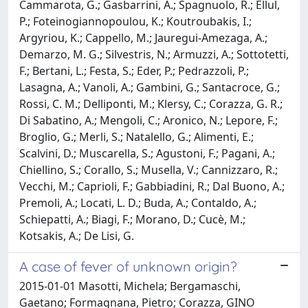
Cammarota, G.; Gasbarrini, A.; Spagnuolo, R.; Ellul,
P.; Foteinogiannopoulou, K.; Koutroubakis, I.;
Argyriou, K.; Cappello, M.; Jauregui-Amezaga, A.;
Demarzo, M. G.; Silvestris, N.; Armuzzi, A.; Sottotetti,
F.; Bertani, L.; Festa, S.; Eder, P.; Pedrazzoli, P.;
Lasagna, A.; Vanoli, A.; Gambini, G.; Santacroce, G.;
Rossi, C. M.; Delliponti, M.; Klersy, C.; Corazza, G. R.;
Di Sabatino, A.; Mengoli, C.; Aronico, N.; Lepore, F.;
Broglio, G.; Merli, S.; Natalello, G.; Alimenti, E.;
Scalvini, D.; Muscarella, S.; Agustoni, F.; Pagani, A.;
Chiellino, S.; Corallo, S.; Musella, V.; Cannizzaro, R.;
Vecchi, M.; Caprioli, F.; Gabbiadini, R.; Dal Buono, A.;
Premoli, A.; Locati, L. D.; Buda, A.; Contaldo, A.;
Schiepatti, A.; Biagi, F.; Morano, D.; Cucè, M.;
Kotsakis, A.; De Lisi, G.
A case of fever of unknown origin?
2015-01-01 Masotti, Michela; Bergamaschi,
Gaetano; Formagnana, Pietro; Corazza, GINO