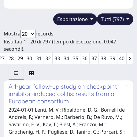
Esportazione
Tutti (797)
Mostra
records
Risultati 1 - 20 di 797 (tempo di esecuzione: 0.047
secondi).
27
28
29
30
31
32
33
34
35
36
37
38
39
40
A 1-year follow-up study on checkpoint
inhibitor-induced colitis: results from a
European consortium
2024-01-01 Lenti, M. V.; Ribaldone, D. G.; Borrelli de
Andreis, F.; Vernero, M.; Barberio, B.; De Ruvo, M.;
Savarino, E. V.; Kav, T.; Blesl, A.; Franzoi, M.;
Gröchenig, H. P.; Pugliese, D.; Ianiro, G.; Porcari, S.;