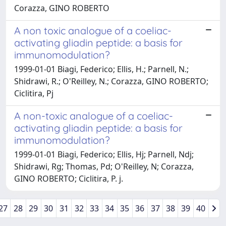
Corazza, GINO ROBERTO
A non toxic analogue of a coeliac-
activating gliadin peptide: a basis for
immunomodulation?
1999-01-01 Biagi, Federico; Ellis, H.; Parnell, N.;
Shidrawi, R.; O'Reilley, N.; Corazza, GINO ROBERTO;
Ciclitira, Pj
A non-toxic analogue of a coeliac-
activating gliadin peptide: a basis for
immunomodulation?
1999-01-01 Biagi, Federico; Ellis, Hj; Parnell, Ndj;
Shidrawi, Rg; Thomas, Pd; O'Reilley, N; Corazza,
GINO ROBERTO; Ciclitira, P. j.
27
28
29
30
31
32
33
34
35
36
37
38
39
40