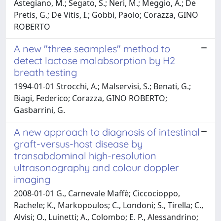
Astegiano, M.; Segato, S.; Neri, M.; Meggio, A.; De
Pretis, G.; De Vitis, I.; Gobbi, Paolo; Corazza, GINO
ROBERTO
A new "three seamples" method to
detect lactose malabsorption by H2
breath testing
1994-01-01 Strocchi, A.; Malservisi, S.; Benati, G.;
Biagi, Federico; Corazza, GINO ROBERTO;
Gasbarrini, G.
A new approach to diagnosis of intestinal
graft-versus-host disease by
transabdominal high-resolution
ultrasonography and colour doppler
imaging
2008-01-01 G., Carnevale Maffè; Ciccocioppo,
Rachele; K., Markopoulos; C., Londoni; S., Tirella; C.,
Alvisi; O., Luinetti; A., Colombo; E. P., Alessandrino;