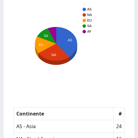
AS
NA
EU
SA
AF
SA
AS
EU
NA
Continente
#
AS - Asia
24