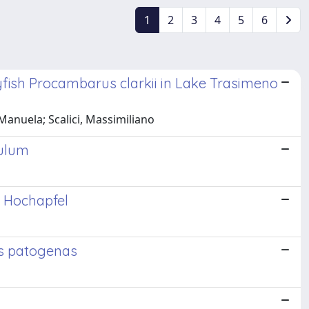
1
2
3
4
5
6
yfish Procambarus clarkii in Lake Trasimeno
Manuela; Scalici, Massimiliano
culum
 Hochapfel
as patogenas