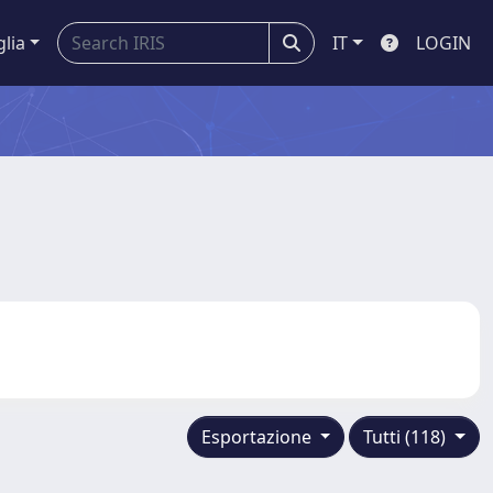
glia
IT
LOGIN
Esportazione
Tutti (118)