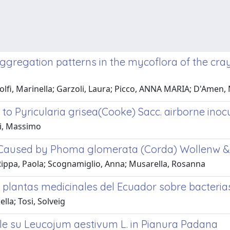
ggregation patterns in the mycoflora of the cra
olfi, Marinella; Garzoli, Laura; Picco, ANNA MARIA; D'Amen, 
n to Pyricularia grisea(Cooke) Sacc. airborne ino
ni, Massimo
 Caused by Phoma glomerata (Corda) Wollenw &
 Rippa, Paola; Scognamiglio, Anna; Musarella, Rosanna
 plantas medicinales del Ecuador sobre bacteri
ella; Tosi, Solveig
ale su Leucojum aestivum L. in Pianura Padana