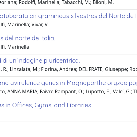
riana; Rodolfi, Marinella; Tabacchi, M.; Biloni, M.
otuberata en gramineas silvestres del Norte de I
, Marinella; Vivar, V.
el norte de Italia.
fi, Marinella
i di un'indagine pluricentrica.
eni, R.; Linzalata, M.; Fiorina, Andrea; DEL FRATE, Giuseppe; R
and avirulence genes in Magnaporthe oryzae popul
co, ANNA MARIA; Faivre Rampant, O.; Lupotto, E.; Vale’, G.; Tha
 in Offices, Gyms, and Libraries