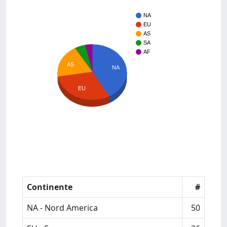
NA
EU
AS
SA
AF
AS
NA
EU
Continente
#
NA - Nord America
50