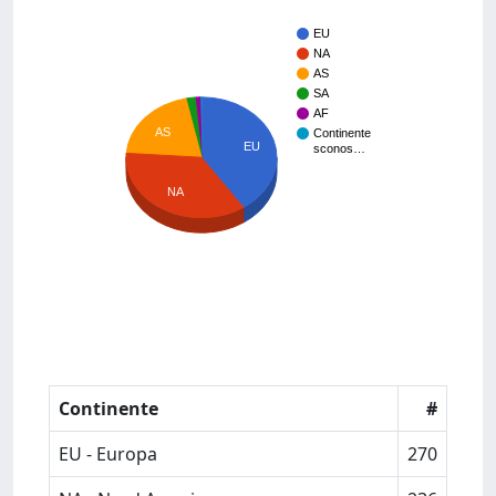
EU
NA
AS
SA
AF
AS
Continente
EU
sconos…
NA
Continente
#
EU - Europa
270