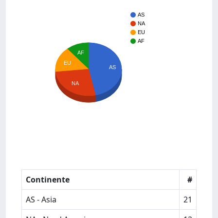
AS
NA
EU
AF
AF
EU
AS
NA
Continente
#
AS - Asia
21