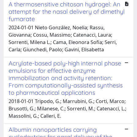
A thermosensitive chitosan hydrogel: An
attempt for the nasal delivery of dimethyl
fumarate
2024-01-01 Nieto González, Noelia; Rassu,
Giovanna; Cossu, Massimo; Catenacci, Laura;
Sorrenti, Milena L.; Cama, Eleonora Sofia; Serri,
Carla; Giunchedi, Paolo; Gavini, Elisabetta
Acrylate-based poly-high internal phase
emulsions for effective enzyme
immobilization and activity retention:
From computationally-assisted synthesis
to pharmaceutical applications
2018-01-01 Tripodo, G.; Marrubini, G.; Corti, Marco;
Brusotti, G.; Milanese, C.; Sorrenti, M.; Catenacci, L.;
Massolini, G.; Calleri, E.
Albumin nanoparticles carrying
cyclodextrins for nasal deliveryof the