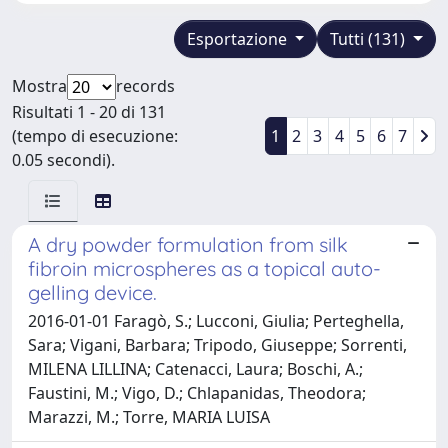
Esportazione
Tutti (131)
Mostra
records
Risultati 1 - 20 di 131
(tempo di esecuzione:
1
2
3
4
5
6
7
0.05 secondi).
A dry powder formulation from silk
fibroin microspheres as a topical auto-
gelling device.
2016-01-01 Faragò, S.; Lucconi, Giulia; Perteghella,
Sara; Vigani, Barbara; Tripodo, Giuseppe; Sorrenti,
MILENA LILLINA; Catenacci, Laura; Boschi, A.;
Faustini, M.; Vigo, D.; Chlapanidas, Theodora;
Marazzi, M.; Torre, MARIA LUISA