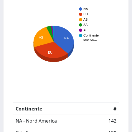
NA
EU
AS
SA
AF
Continente
AS
NA
sconos…
EU
Continente
#
NA - Nord America
142