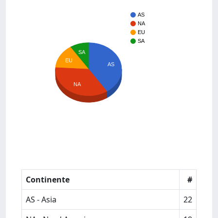
AS
NA
EU
SA
SA
EU
AS
NA
Continente
#
AS - Asia
22