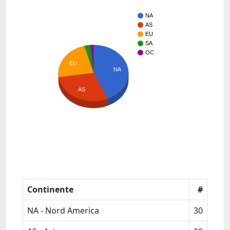
NA
AS
EU
SA
OC
EU
NA
AS
Continente
#
NA - Nord America
30