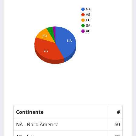
NA
AS
EU
SA
AF
EU
NA
AS
Continente
#
NA - Nord America
60