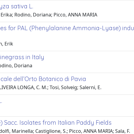
yza sativa L.
i, Erika; Rodino, Doriana; Picco, ANNA MARIA
ates for PAL (Phenylalanine Ammonia-Lyase) induct
, Erik
inegrass in Italy
Rodino, Doriana
cale dell’Orto Botanico di Pavia
IVEIRA LONGA, C. M.; Tosi, Solveig; Salerni, E.
.
) Sacc. Isolates from Italian Paddy Fields
olfi, Marinella; Castiglione, S.; Picco, ANNA MARIA; Sala, F.