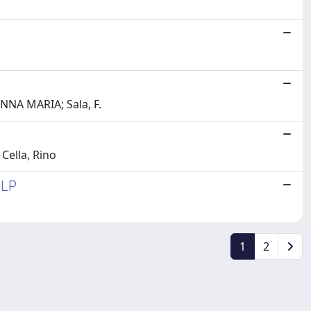
 ANNA MARIA; Sala, F.
Cella, Rino
FLP
1
2