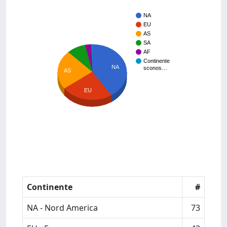
NA
EU
AS
SA
AF
Continente
NA
sconos…
AS
EU
Continente
#
NA - Nord America
73