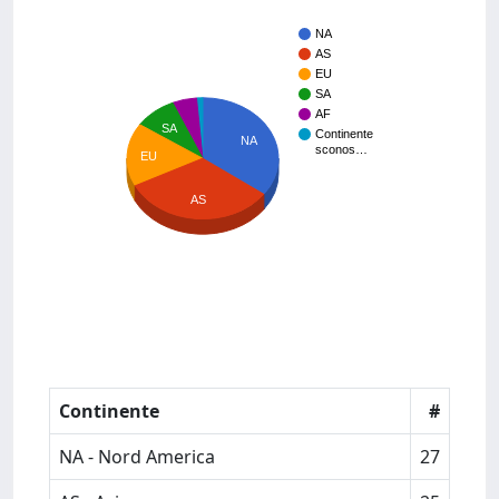
NA
AS
EU
SA
AF
SA
Continente
NA
sconos…
EU
AS
Continente
#
NA - Nord America
27