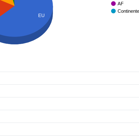
AF
Continent
EU