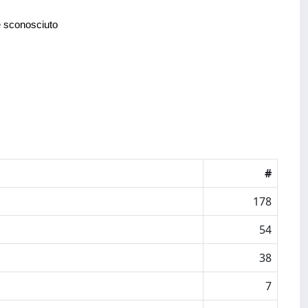
e sconosciuto
#
178
54
38
7