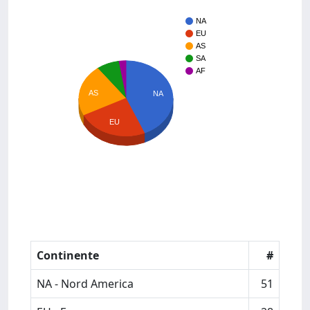
NA
EU
AS
SA
AF
AS
NA
EU
Continente
#
NA - Nord America
51