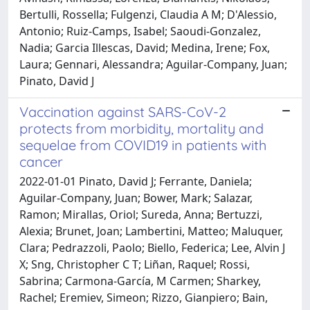
Bertulli, Rossella; Fulgenzi, Claudia A M; D'Alessio,
Antonio; Ruiz-Camps, Isabel; Saoudi-Gonzalez,
Nadia; Garcia Illescas, David; Medina, Irene; Fox,
Laura; Gennari, Alessandra; Aguilar-Company, Juan;
Pinato, David J
Vaccination against SARS-CoV-2
protects from morbidity, mortality and
sequelae from COVID19 in patients with
cancer
2022-01-01 Pinato, David J; Ferrante, Daniela;
Aguilar-Company, Juan; Bower, Mark; Salazar,
Ramon; Mirallas, Oriol; Sureda, Anna; Bertuzzi,
Alexia; Brunet, Joan; Lambertini, Matteo; Maluquer,
Clara; Pedrazzoli, Paolo; Biello, Federica; Lee, Alvin J
X; Sng, Christopher C T; Liñan, Raquel; Rossi,
Sabrina; Carmona-García, M Carmen; Sharkey,
Rachel; Eremiev, Simeon; Rizzo, Gianpiero; Bain,