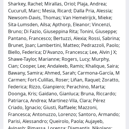
Sharkey, Rachel; Mirallas, Oriol; Plaja, Andrea;
Cucurull, Marc; Mesia, Ricard; Dalla Pria, Alessia;
Newsom-Davis, Thomas; Van Hemelrijck, Mieke;
Sita-Lumsden, Ailsa; Apthorp, Eleanor; Vincenzi,
Bruno; Di Fazio, Giuseppina Rita; Tonini, Giuseppe;
Pantano, Francesco; Bertuzzi, Alexia; Rossi, Sabrina;
Brunet, Joan; Lambertini, Matteo; Pedrazzoli, Paolo;
Biello, Federica; D'Avanzo, Francesca; Lee, Alvin J X;
Shawe-Taylor, Marianne; Rogers, Lucy; Murphy,
Cian; Cooper, Lee; Andaleeb, Ramis; Khalique, Saira;
Bawany, Samira; Ahmed, Sarah; Carmona-García, M
Carmen; Fort-Culillas, Roser; Liñan, Raquel; Zoratto,
Federica; Rizzo, Gianpiero; Perachino, Marta;
Doonga, Kris; Gaidano, Gianluca; Bruna, Riccardo;
Patriarca, Andrea; Martinez-Vila, Clara; Pérez
Criado, Ignacio; Giusti, Raffaele; Mazzoni,
Francesca; Antonuzzo, Lorenzo; Santoro, Armando;
Parisi, Alessandro; Queirolo, Paola; Aujayeb,
Avinash; Rimassa, Lorenza; Diamantis, Nikolaos;