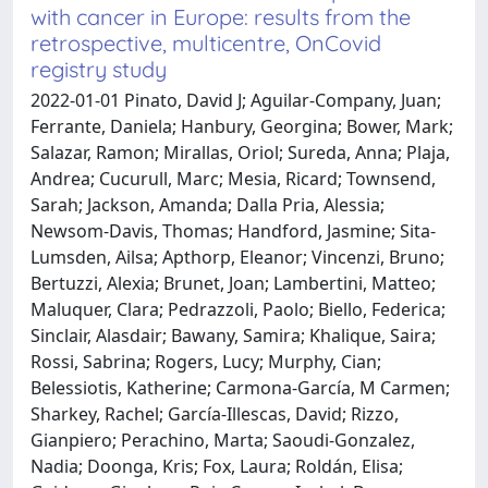
with cancer in Europe: results from the
retrospective, multicentre, OnCovid
registry study
2022-01-01 Pinato, David J; Aguilar-Company, Juan;
Ferrante, Daniela; Hanbury, Georgina; Bower, Mark;
Salazar, Ramon; Mirallas, Oriol; Sureda, Anna; Plaja,
Andrea; Cucurull, Marc; Mesia, Ricard; Townsend,
Sarah; Jackson, Amanda; Dalla Pria, Alessia;
Newsom-Davis, Thomas; Handford, Jasmine; Sita-
Lumsden, Ailsa; Apthorp, Eleanor; Vincenzi, Bruno;
Bertuzzi, Alexia; Brunet, Joan; Lambertini, Matteo;
Maluquer, Clara; Pedrazzoli, Paolo; Biello, Federica;
Sinclair, Alasdair; Bawany, Samira; Khalique, Saira;
Rossi, Sabrina; Rogers, Lucy; Murphy, Cian;
Belessiotis, Katherine; Carmona-García, M Carmen;
Sharkey, Rachel; García-Illescas, David; Rizzo,
Gianpiero; Perachino, Marta; Saoudi-Gonzalez,
Nadia; Doonga, Kris; Fox, Laura; Roldán, Elisa;