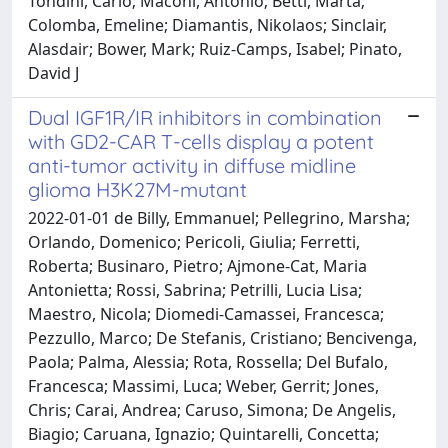
Tondini, Carlo; Maconi, Antonio; Betti, Marta;
Colomba, Emeline; Diamantis, Nikolaos; Sinclair,
Alasdair; Bower, Mark; Ruiz-Camps, Isabel; Pinato,
David J
Dual IGF1R/IR inhibitors in combination
with GD2-CAR T-cells display a potent
anti-tumor activity in diffuse midline
glioma H3K27M-mutant
2022-01-01 de Billy, Emmanuel; Pellegrino, Marsha;
Orlando, Domenico; Pericoli, Giulia; Ferretti,
Roberta; Businaro, Pietro; Ajmone-Cat, Maria
Antonietta; Rossi, Sabrina; Petrilli, Lucia Lisa;
Maestro, Nicola; Diomedi-Camassei, Francesca;
Pezzullo, Marco; De Stefanis, Cristiano; Bencivenga,
Paola; Palma, Alessia; Rota, Rossella; Del Bufalo,
Francesca; Massimi, Luca; Weber, Gerrit; Jones,
Chris; Carai, Andrea; Caruso, Simona; De Angelis,
Biagio; Caruana, Ignazio; Quintarelli, Concetta;