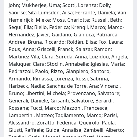
John; Mukherjee, Uma; Scotti, Lorenza; Dolly,
Saoirse; Sita-Lumsden, Ailsa; Ferrante, Daniela; Van
Hemelrijck, Mieke; Moss, Charlotte; Russell, Beth;
Seguí, Elia; Biello, Federica; Krengli, Marco; Marco-
Hernández, Javier; Gaidano, Gianluca; Patriarca,
Andrea; Bruna, Riccardo; Roldán, Elisa; Fox, Laura;
Pous, Anna; Griscelli, Franck; Salazar, Ramon;
Martinez-Vila, Clara; Sureda, Anna; Loizidou, Angela;
Maluquer, Clara; Stoclin, Annabelle; Iglesias, Maria;
Pedrazzoli, Paolo; Rizzo, Gianpiero; Santoro,
Armando; Rimassa, Lorenza; Rossi, Sabrina;
Harbeck, Nadia; Sanchez de Torre, Ana; Vincenzi,
Bruno; Libertini, Michela; Provenzano, Salvatore;
Generali, Daniele; Grisanti, Salvatore; Berardi,
Rossana; Tucci, Marco; Mazzoni, Francesca;
Lambertini, Matteo; Tagliamento, Marco; Parisi,
Alessandro; Zoratto, Federica; Queirolo, Paola;
Giusti, Raffaele; Guida, Annalisa; Zambelli, Alberto;