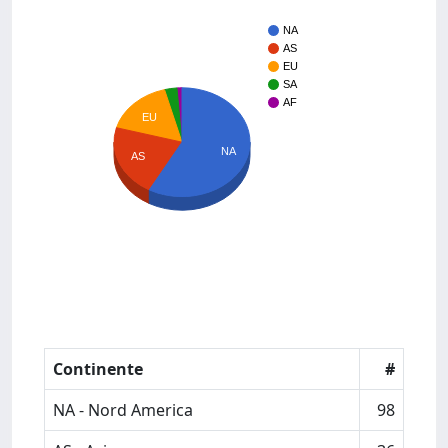
NA
AS
EU
SA
AF
EU
NA
AS
Continente
#
NA - Nord America
98