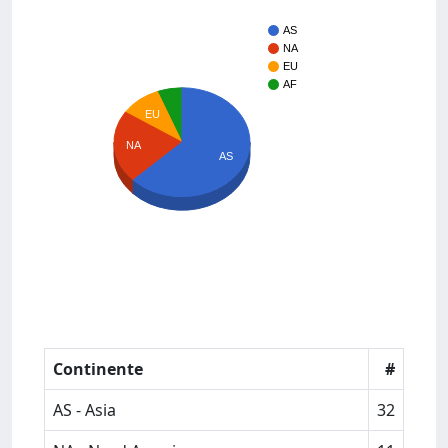
AS
NA
EU
AF
EU
NA
AS
Continente
#
AS - Asia
32