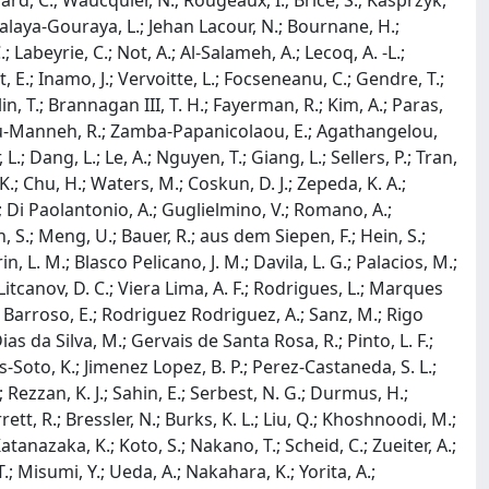
Tard, C.; Waucquier, N.; Rougeaux, I.; Brice, S.; Kasprzyk,
 Balaya-Gouraya, L.; Jehan Lacour, N.; Bournane, H.;
Labeyrie, C.; Not, A.; Al-Salameh, A.; Lecoq, A. -L.;
E.; Inamo, J.; Vervoitte, L.; Focseneanu, C.; Gendre, T.;
lin, T.; Brannagan III, T. H.; Fayerman, R.; Kim, A.; Paras,
S.; Abu-Manneh, R.; Zamba-Papanicolaou, E.; Agathangelou,
L.; Dang, L.; Le, A.; Nguyen, T.; Giang, L.; Sellers, P.; Tran,
 K.; Chu, H.; Waters, M.; Coskun, D. J.; Zepeda, K. A.;
 M.; Di Paolantonio, A.; Guglielmino, V.; Romano, A.;
, S.; Meng, U.; Bauer, R.; aus dem Siepen, F.; Hein, S.;
, L. M.; Blasco Pelicano, J. M.; Davila, L. G.; Palacios, M.;
Litcanov, D. C.; Viera Lima, A. F.; Rodrigues, L.; Marques
Barroso, E.; Rodriguez Rodriguez, A.; Sanz, M.; Rigo
as da Silva, M.; Gervais de Santa Rosa, R.; Pinto, L. F.;
-Soto, K.; Jimenez Lopez, B. P.; Perez-Castaneda, S. L.;
 Rezzan, K. J.; Sahin, E.; Serbest, N. G.; Durmus, H.;
arrett, R.; Bressler, N.; Burks, K. L.; Liu, Q.; Khoshnoodi, M.;
atanazaka, K.; Koto, S.; Nakano, T.; Scheid, C.; Zueiter, A.;
 T.; Misumi, Y.; Ueda, A.; Nakahara, K.; Yorita, A.;