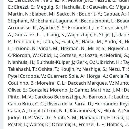
C.; Cardoso, M.; Valdrez, K.; Monte, J. R.; Pessoa, B.; Gui
E.; Elrezzi, E.; Meguig, S.; Hachulla, E.; Gauvain, C.; Mig
Martin, N.; Elabed, M.; Sacko, N.; Boubrit, Y.; Gaouar, A.;
Stephant, M.; Echaniz-Laguna, A.; Becquemont, L.; Beaudonn
Arrouasse, R.; Ayache, S. S.; Ernande, L.; Le Corvoisier, P.;
A.; Gonzalez, L. J.; Tsang, S.; Wajnsztajn, F.; Shije, J.; 
P.; Leonidou, E.; Tada, S.; Fujita, A.; Nagai, M.; Ando, R.; H
L.; Truong, N.; Vinas, M.; Hrkman, N.; Miller, S.; Nguyen, D.
O'Riordan, W.; Obici, L.; Cortese, A.; Lozza, A.; Merlini, G
Nienhuis, H.; Bulthuis-Kuiper, J.; Gerk, O.; Ulbricht, H.; T
Takahashi, T.; Oshita, T.; Koujin, Y.; Neshige, S.; Nezu, T.
Pytel Cordoba, V.; Guerrero Sola, A.; Horga, A.; Garcia Fei
Coutinho, B.; Moreira, C. L.; Daccach Marques, V.; Munoz
Oliver, E.; Gonzalez Moreno, J.; Gamez Martinez, J. M.; Desc
Pinto, M. V.; Cardoso Berensztejn, A.; Barroso, F.; Lautre
Cantu Brito, C. G.; Rivera de la Parra, D.; Hernandez Reyes
Cakar, A.; Tugal Tutkun, N. I.; Karamursel, S.; Elitok, A.; Sir
Judge, D. P.; Vista, G.; Shah, S. M.; Hamaguchi, H.; Oda, J.
Pester, L.; Walter, D.; Ozdemir, B.; Frenzel, L. F.; Holtick, U