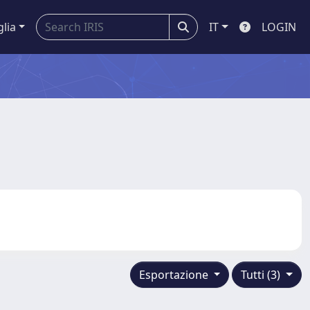
glia
IT
LOGIN
Esportazione
Tutti (3)