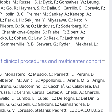
obbs, M.; Russell, S. J.; Dyck, P.; Gonsalves, W.; Leung,
 A.; Go, R.; Hayman, S. R.; Dalia, S.; Carrillo, E.; Gorevic, P.;
y, P.; Joslin, B. C.; Freimer, M.; Sankey, A.; Kenepp, A.;
 L.; Park, J. H.; Sekijima, Y.; Miyazawa, C.; Kato, N.;
Pilebro, B.; Suhr, O.; Lindqvist, P.; Soderberg, K.;
Cherninkova-Gopina, S.; Friebel, F.; Zibert, A.;
ko, L.; Cohen, O.; Law, S.; Rezk, T.; Lachmann, H. J.;
J.; Sommerville, R. B.; Stewart, G.; Ryder, J.; Mekhael, L.;
 clinical procedures and multicenter cohort
D.; Monastero, R.; Muscio, C.; Parnetti, L.; Perani, D.;
beroni, M.; Amici, S.; Appollonio, I.; Arena, M. G.; Arighi,
R.; Bruno, G.; Buccomino, D.; Cacchiã², G.; Calabrese, Eva;
ruzza, T.; Cerami, Carola; Cester, A.; Cheldi, A.; Cherchi,
avello, L.; Cumbo, E.; Cupidi, C.; De Togni, L.; Del Din, G.;
alli, G. G.; Gabelli, C.; Ghidoni, E.; Giannandrea, D.;
vi Minzi, G. V.; Lorusso, Stefania; Pedretti, LUDOVICO LUIGI;