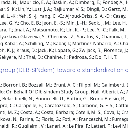
ada, N.; Mauricio, E. A.; Baskin, A.; Dimberg, E.; Fonder, A.; H
, S. K.; Lin, Y.; Lust, J. A.; Rajkumar, V. S.; Dingli, D.; Gertz, M.
Tsai, L. -K.; Yeh, S. -J.; Yang, C. -C.; Ajroud-Driss, S. A. -D.; Case
e, G. Y.; Cho, E. B.; Jeon, E. -S.; Min, J. -H.; Seok, J. M.; Lee, H.
 T.; Imai, A.; Matsumoto, K.; Lin, K. -P.; Lee, Y. -C.; Falk, M.; 
lyazkova-Glaveeva, S.; Cherneva, Z.; Sarafov, S.; Chamova, T.; 
-Kabar, A.; Schilling, M.; Kabar, I.; Martinez-Naharro, A.; Chac
oh, K. J.; Kraus, D.; Jack, K.; Lopate, G.; Zwijack, B.; Florence, 
Sekyere, M.; Thai, D.; Chahine, I.; Pedrosa, S.; Do, T. H. T.
group (DLB-SINdem): toward a standardization of
 Borroni, B.; Bozzali, M.; Bruni, A. C.; Filippi, M.; Galimberti, 
do; On Behalf Of Dlb-sindem Study Group, Null; Alberici, A.; Al
F.; Belardinelli, N.; Bonuccelli, U.; Bottini, G.; Bruno Bossio, 
pra, C.; Carapelle, E.; Caratozzolo, S.; Carbone, G. F. S.; Catta
onti, M. Z.; Costa, A.; Costa, Barbara; Cotelli, M. S.; Cova, I.; Cr
ikova, N.; Farina, E.; Floris, G.; Foti, A.; Franceschi, M.; Fumag
maldi, R.; Guglielmi, V.; Lanari, A.; Le Pira, F.; Letteri, F.; Le