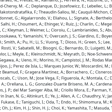
maraes, N.; Freitas, M.; Ramalho, J.; Ferreira, N.; Kuzume, D.; 
aud-Chervy, M. -C.; Deplanque, D.; Jozefowicz, E.; Lebellec, L.;
 Rakotondratafika, F.; Theaudin-Saliou, M.; Cauquil-Michon, C.; 
et, G.; Algalarrondo, V.; Eliahou, L.; Signate, A.; Berthelot, 
 Salhi, H.; Choumert, A.; Ehinger, V.; Ruiz, J.; Charlin, C.; Mege
Ulane, C.; Kleyman, I.; Weimer, L.; Cioroiu, C.; Lambrianides, 
osokawa, Y.; Yamanishi, Y.; Overcash, J. S.; Giardino, E.; Boyer, 
; Smith, A.; Pu, H.; Li, S.; Vuong, T.; Dioso, H.; Green, S.; Lee,
.; Rosti, V.; Sabatelli, M.; Bisogni, G.; Bernardo, D.; Luigetti,
aylor, L.; Meyle, E.; Kleinschmidt, N.; Meyrath, D.; Noe-Schwenn
; Segawa, A.; Ueno, H.; Morino, H.; Campistol, J. M.; Rodas Marin
joo, J.; Perez de Isla, L.; Marques Junior, W.; Moscardini, M.; 
 Beamud, F.; Gragera Martinez, A.; Borrachero, C.; Cisneros 
als, C.; Uson, M.; Jose Vega, F.; Figuerola, A.; Montala, C.; Di
, A.; Orellana, L. G.; Gonzalez-Duarte Briseno, M. A.; Cardenas
, J. P.; del Mar Saniger Alba, M.; Criollo Mora, E.; Parman, Y.;
in Inan, N. G.; Altinkurt, E.; Ye, J.; Allen, A. C.; Chaudhry, V.; J
; Fukase, E.; Taniguchi, I.; Oda, T.; Endo, H.; Shimomura, M.; K
.; Oh, J.; Kim, H. J.; Shin, H. J.; Choi, K.; Yamashita, T.; Masuda,