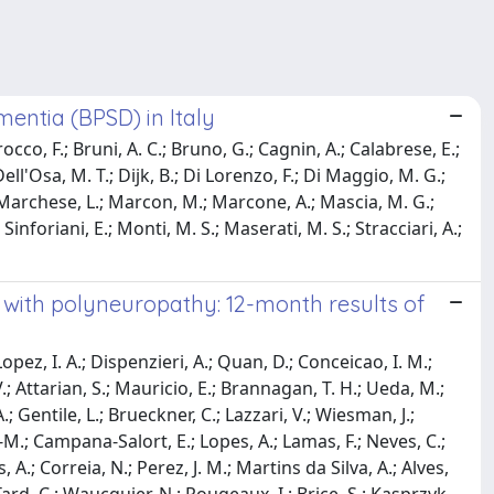
entia (BPSD) in Italy
rocco, F.; Bruni, A. C.; Bruno, G.; Cagnin, A.; Calabrese, E.;
Dell'Osa, M. T.; Dijk, B.; Di Lorenzo, F.; Di Maggio, M. G.;
.; Marchese, L.; Marcon, M.; Marcone, A.; Mascia, M. G.;
; Sinforiani, E.; Monti, M. S.; Maserati, M. S.; Stracciari, A.;
 with polyneuropathy: 12-month results of
opez, I. A.; Dispenzieri, A.; Quan, D.; Conceicao, I. M.;
; Attarian, S.; Mauricio, E.; Brannagan, T. H.; Ueda, M.;
A.; Gentile, L.; Brueckner, C.; Lazzari, V.; Wiesman, J.;
. -M.; Campana-Salort, E.; Lopes, A.; Lamas, F.; Neves, C.;
 A.; Correia, N.; Perez, J. M.; Martins da Silva, A.; Alves,