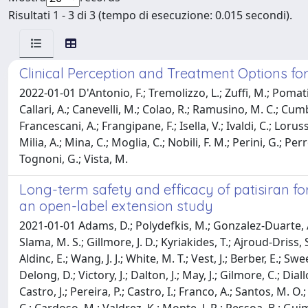
Risultati 1 - 3 di 3 (tempo di esecuzione: 0.015 secondi).
Clinical Perception and Treatment Options f
2022-01-01 D'Antonio, F.; Tremolizzo, L.; Zuffi, M.; Pomati, S
Callari, A.; Canevelli, M.; Colao, R.; Ramusino, M. C.; Cumbo
Francescani, A.; Frangipane, F.; Isella, V.; Ivaldi, C.; Lo
Milia, A.; Mina, C.; Moglia, C.; Nobili, F. M.; Perini, G.; Per
Tognoni, G.; Vista, M.
Long-term safety and efficacy of patisiran f
an open-label extension study
2021-01-01 Adams, D.; Polydefkis, M.; Gonzalez-Duarte, A.; W
Slama, M. S.; Gillmore, J. D.; Kyriakides, T.; Ajroud-Dris
Aldinc, E.; Wang, J. J.; White, M. T.; Vest, J.; Berber, E.; Sw
Delong, D.; Victory, J.; Dalton, J.; May, J.; Gilmore, C.; D
Castro, J.; Pereira, P.; Castro, I.; Franco, A.; Santos, M. 