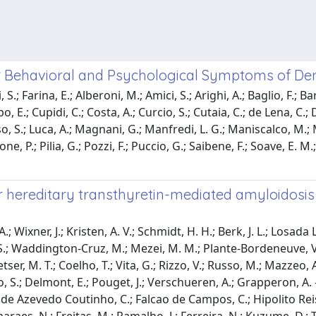
or Behavioral and Psychological Symptoms of Dem
.; Farina, E.; Alberoni, M.; Amici, S.; Arighi, A.; Baglio, F.; Ba
, E.; Cupidi, C.; Costa, A.; Curcio, S.; Cutaia, C.; de Lena, C.; 
russo, S.; Luca, A.; Magnani, G.; Manfredi, L. G.; Maniscalco, M
rone, P.; Pilia, G.; Pozzi, F.; Puccio, G.; Saibene, F.; Soave, E. M.
or hereditary transthyretin-mediated amyloidosis
ixner, J.; Kristen, A. V.; Schmidt, H. H.; Berk, J. L.; Losada L
s, S.; Waddington-Cruz, M.; Mezei, M. M.; Plante-Bordeneuve, V.
eetser, M. T.; Coelho, T.; Vita, G.; Rizzo, V.; Russo, M.; Mazzeo, 
iallo, S.; Delmont, E.; Pouget, J.; Verschueren, A.; Grapperon, A
O.; de Azevedo Coutinho, C.; Falcao de Campos, C.; Hipolito Reis,