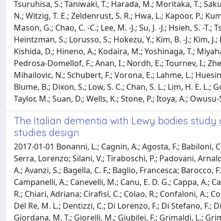
Tsuruhisa, S.; Taniwaki, T.; Harada, M.; Moritaka, T.; Sakur
N.; Witzig, T. E.; Zeldenrust, S. R.; Hwa, L.; Kapoor, P.; Kumar
Mason, G.; Chao, C. -C.; Lee, M. -J.; Su, J. -J.; Hsieh, S. -T.; 
Heintzman, S.; Lorusso, S.; Hokezu, Y.; Kim, B. -J.; Kim, J.; Le
Kishida, D.; Hineno, A.; Kodaira, M.; Yoshinaga, T.; Miyahara,
Pedrosa-Domellof, F.; Anan, I.; Nordh, E.; Tournev, I.; Zhe
Mihailovic, N.; Schubert, F.; Vorona, E.; Lahme, L.; Huesing
Blume, B.; Dixon, S.; Low, S. C.; Chan, S. L.; Lim, H. E. L.; G
Taylor, M.; Suan, D.; Wells, K.; Stone, P.; Itoya, A.; Owusu-
The Italian dementia with Lewy bodies study 
studies design
2017-01-01 Bonanni, L.; Cagnin, A.; Agosta, F.; Babiloni, C.;
Serra, Lorenzo; Silani, V.; Tiraboschi, P.; Padovani, Arnal
A.; Avanzi, S.; Bagella, C. F.; Baglio, Francesca; Barocco, 
Campanelli, A.; Canevelli, M.; Canu, E. D. G.; Cappa, A.; Ca
R.; Chiari, Adriana; Cirafisi, C.; Colao, R.; Confaloni, A.; C
Del Re, M. L.; Dentizzi, C.; Di Lorenzo, F.; Di Stefano, F.; D
Giordana, M. T.; Giorelli, M.; Giubilei, F.; Grimaldi, L.; Gri